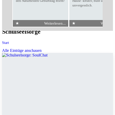
den Naturhelden Geburtstag feiern!
Hause: kreativ, bunt und
unvergesslich.
★
★
Weiterlesen...
Weiterles
Schulseelsorge
Start
Alle Einträge anschauen