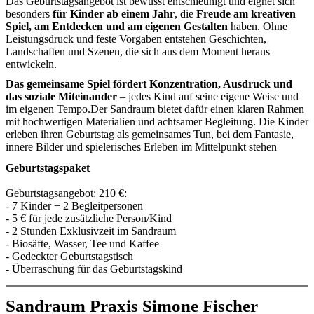
Das Geburtstagsangebot ist bewusst entschleunigt und eignet sich
besonders
für Kinder ab einem Jahr
, die
Freude am kreativen
Spiel, am Entdecken und am eigenen Gestalten
haben. Ohne
Leistungsdruck und feste Vorgaben entstehen Geschichten,
Landschaften und Szenen, die sich aus dem Moment heraus
entwickeln.
Das gemeinsame Spiel fördert Konzentration, Ausdruck und
das soziale Miteinander
– jedes Kind auf seine eigene Weise und
im eigenen Tempo.Der Sandraum bietet dafür einen klaren Rahmen
mit hochwertigen Materialien und achtsamer Begleitung. Die Kinder
erleben ihren Geburtstag als gemeinsames Tun, bei dem Fantasie,
innere Bilder und spielerisches Erleben im Mittelpunkt stehen
Geburtstagspaket
Geburtstagsangebot: 210 €:
- 7 Kinder + 2 Begleitpersonen
- 5 € für jede zusätzliche Person/Kind
- 2 Stunden Exklusivzeit im Sandraum
- Biosäfte, Wasser, Tee und Kaffee
- Gedeckter Geburtstagstisch
- Überraschung für das Geburtstagskind
Sandraum Praxis Simone Fischer