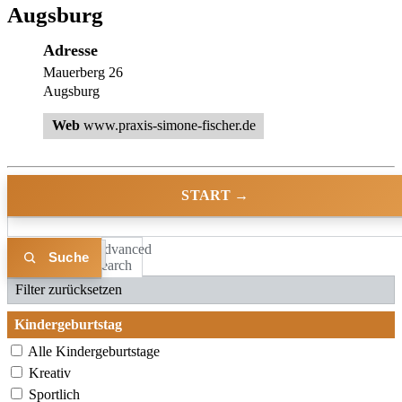
Augsburg
Adresse
Mauerberg 26
Augsburg
Web
www.praxis-simone-fischer.de
START →
Advanced
Liste
Karte
Search
Filter zurücksetzen
Kindergeburtstag
Alle Kindergeburtstage
Kreativ
Sportlich