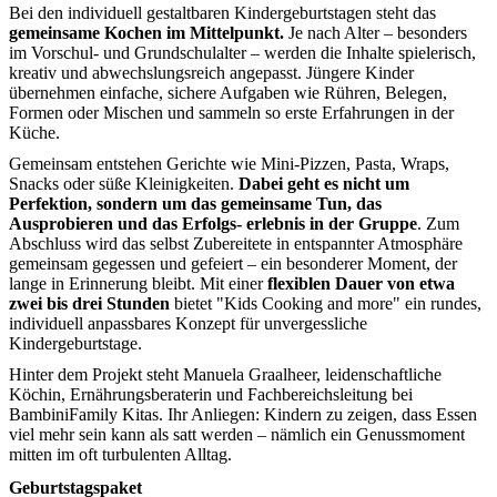
Bei den individuell gestaltbaren Kindergeburtstagen steht das
gemeinsame Kochen im Mittelpunkt.
Je nach Alter – besonders
im Vorschul- und Grundschulalter – werden die Inhalte spielerisch,
kreativ und abwechslungsreich angepasst. Jüngere Kinder
übernehmen einfache, sichere Aufgaben wie Rühren, Belegen,
Formen oder Mischen und sammeln so erste Erfahrungen in der
Küche.
Gemeinsam entstehen Gerichte wie Mini-Pizzen, Pasta, Wraps,
Snacks oder süße Kleinigkeiten.
Dabei geht es nicht um
Perfektion, sondern um das gemeinsame Tun, das
Ausprobieren und das Erfolgs- erlebnis in der Gruppe
. Zum
Abschluss wird das selbst Zubereitete in entspannter Atmosphäre
gemeinsam gegessen und gefeiert – ein besonderer Moment, der
lange in Erinnerung bleibt. Mit einer
flexiblen Dauer von etwa
zwei bis drei Stunden
bietet "Kids Cooking and more" ein rundes,
individuell anpassbares Konzept für unvergessliche
Kindergeburtstage.
Hinter dem Projekt steht Manuela Graalheer, leidenschaftliche
Köchin, Ernährungsberaterin und Fachbereichsleitung bei
BambiniFamily Kitas. Ihr Anliegen: Kindern zu zeigen, dass Essen
viel mehr sein kann als satt werden – nämlich ein Genussmoment
mitten im oft turbulenten Alltag.
Geburtstagspaket