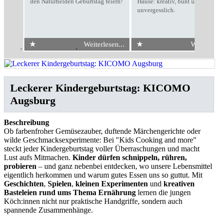
den Naturhelden Geburtstag feiern!
Hause: kreativ, bunt und
unvergesslich.
★
★
Weiterlesen...
Weiterles
Start
›
Kindergeburtstag
›
KICOMO Augsburg
Leckerer Kindergeburtstag: KICOMO
Augsburg
Beschreibung
Ob farbenfroher Gemüsezauber, duftende Märchengerichte oder
wilde Geschmacksexperimente: Bei "Kids Cooking and more"
steckt jeder Kindergeburtstag voller Überraschungen und macht
Lust aufs Mitmachen.
Kinder dürfen schnippeln, rühren,
probieren
– und ganz nebenbei entdecken, wo unsere Lebensmittel
eigentlich herkommen und warum gutes Essen uns so guttut. Mit
Geschichten
,
Spielen
,
kleinen Experimenten
und
kreativen
Basteleien
rund ums Thema Ernährung
lernen die jungen
Köch:innen nicht nur praktische Handgriffe, sondern auch
spannende Zusammenhänge.