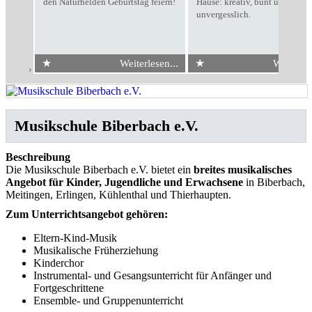
den Naturhelden Geburtstag feiern!
Hause: kreativ, bunt und
unvergesslich.
★
★
Weiterlesen...
Weiterles
Start
›
Musikschule Biberbach e.V.
Musikschule Biberbach e.V.
Beschreibung
Die Musikschule Biberbach e.V. bietet ein
breites musikalisches
Angebot für Kinder, Jugendliche und Erwachsene
in Biberbach,
Meitingen, Erlingen, Kühlenthal und Thierhaupten.
Zum Unterrichtsangebot gehören:
Eltern-Kind-Musik
Musikalische Früherziehung
Kinderchor
Instrumental- und Gesangsunterricht für Anfänger und
Fortgeschrittene
Ensemble- und Gruppenunterricht