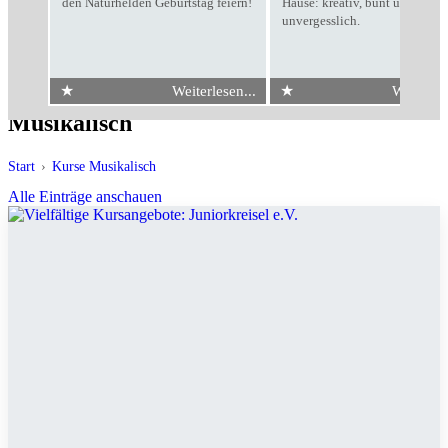
den Naturhelden Geburtstag feiern!
Hause: kreativ, bunt und
unvergesslich.
★
★
Weiterlesen...
Weiterles
Musikalisch
Start
›
Kurse Musikalisch
Alle Einträge anschauen