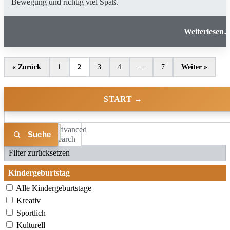
Bewegung und richtig viel Spaß.
Energiegeladener Kindergeburtstag: Bloc-Hütt
Augsbur
« Zurück
1
2
3
4
…
7
Weiter »
START →
Advanced
Liste
Karte
Search
Filter zurücksetzen
Kindergeburtstag
Alle Kindergeburtstage
Kreativ
Sportlich
Kulturell