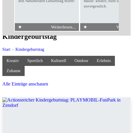
den Naturhelden Geburtstag feiern!
Hause: kreativ, bunt und
unvergesslich.
★
★
Weiterlesen...
Weiterles
Kindergeburtstag
Start
›
Kindergeburtstag
Kreativ
Sportlich
Kulturell
Outdoor
Erlebnis
Zuhause
Alle Einträge anschauen