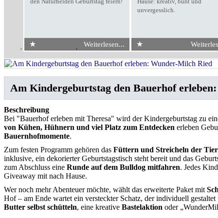
den Naturhelden Geburtstag feiern!
Hause: kreativ, bunt und
unvergesslich.
★
★
Weiterlesen...
Weiterles
Start
›
Kindergeburtstag
›
Wunder-Milch Ried
Am Kindergeburtstag den Bauerhof erleben
Beschreibung
Bei "Bauerhof erleben mit Theresa"
wird der Kindergeburtstag zu ein
von Kühen, Hühnern und viel Platz zum Entdecken
erleben Gebur
Bauernhofmomente
.
Zum festen Programm gehören das
Füttern und Streicheln der Tie
inklusive, ein dekorierter Geburtstagstisch steht bereit und das Gebur
zum Abschluss eine
Runde auf dem Bulldog mitfahren
. Jedes Kind
Giveaway mit nach Hause.
Wer noch mehr Abenteuer möchte, wählt das erweiterte Paket mit
Sch
Hof – am Ende wartet ein versteckter Schatz, der individuell gestalte
Butter selbst schütteln
, eine kreative
Bastelaktion
oder „WunderMilc