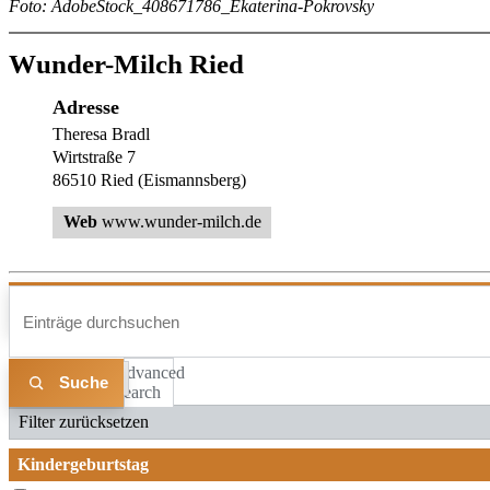
Foto: AdobeStock_408671786_Ekaterina-Pokrovsky
Wunder-Milch Ried
Adresse
Theresa Bradl
Wirtstraße 7
86510 Ried (Eismannsberg)
Web
www.wunder-milch.de
Advanced
Liste
Karte
Search
Filter zurücksetzen
Kindergeburtstag