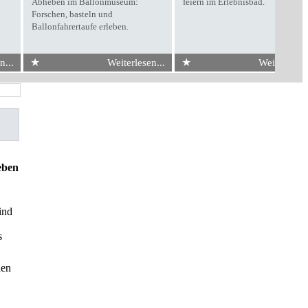
Abheben im Ballonmuseum:
feiern im Erlebnisbad.
Forschen, basteln und
Ballonfahrertaufe erleben.
★
★
n...
Weiterlesen...
Weiterlesen.
ben
ind
s
den