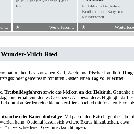
Musikkurse für Kinder ab 1 Jahr
bis…
Einfühlsame Begleitung für
Familien in der Baby- und
Kleinkindzeit.
★
★
en...
Weiterlesen...
Weiterlese
: Wunder-Milch Ried
em naturnahen Fest zwischen Stall, Weide und frischer Landluft.
Umge
tstagskinder gemeinsam mit ihren Gästen einen Tag voller
echter
re
,
Tretbulldogfahren
sowie das M
elken an der Holzkuh
. Getränke s
tstagskind erhält ein kleines Geschenk. Als besonderes Highlight darf es
 bekommt außerdem eine kleine 2er-Eierschachtel mit frischen Eiern al
atzsuche
oder
Bauernhofrallye
. Mit passenden Rätseln geht es über 
t werden kann. Optional lassen sich weitere Extras hinzubuchen, etwa
h“ in verschiedenen Geschmacksrichtungen.