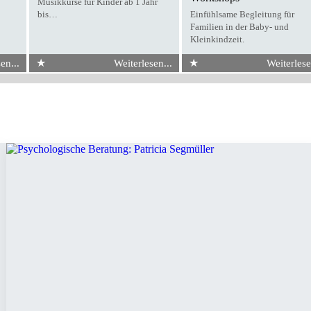
Musikkurse für Kinder ab 1 Jahr
bis…
Einfühlsame Begleitung für
Familien in der Baby- und
Kleinkindzeit.
★
★
en...
Weiterlesen...
Weiterlese