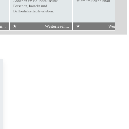
Abheben im Ballonmuseum:
feiern im Erlebnisbad.
Forschen, basteln und
Ballonfahrertaufe erleben.
★
★
n...
Weiterlesen...
Weiterlesen.