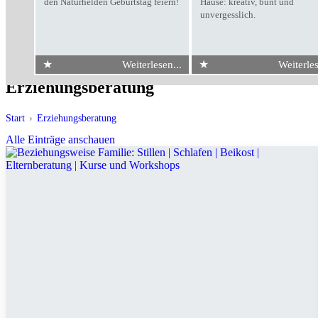
den Naturhelden Geburtstag feiern!
Hause: kreativ, bunt und
unvergesslich.
★
★
Weiterlesen...
Weiterles
Erziehungsberatung
Start
›
Erziehungsberatung
Alle Einträge anschauen