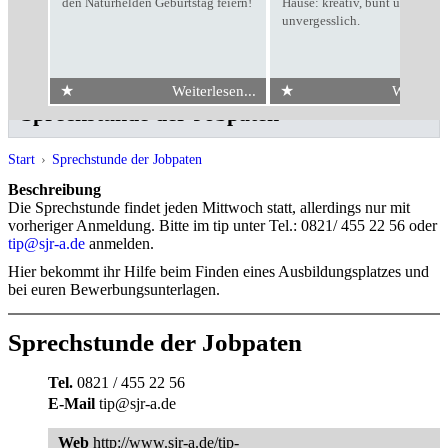
den Naturhelden Geburtstag feiern!
Hause: kreativ, bunt und
unvergesslich.
★
★
Weiterlesen...
Weiterles
Sprechstunde der Jobpaten
Start
›
Sprechstunde der Jobpaten
Beschreibung
Die Sprechstunde findet jeden Mittwoch statt, allerdings nur mit
vorheriger Anmeldung. Bitte im tip unter Tel.: 0821/ 455 22 56 oder
tip@sjr-a.de
anmelden.
Hier bekommt ihr Hilfe beim Finden eines Ausbildungsplatzes und
bei euren Bewerbungsunterlagen.
Sprechstunde der Jobpaten
Tel.
0821 / 455 22 56
E-Mail
tip@sjr-a.de
Web
http://www.sjr-a.de/tip-