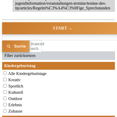
jugendinformation/veranstaltungen-termine/temine-des-
tip/articles/Regelm%C3%A4%C3%9Fige_Sprechstunden
START →
Advanced
Liste
Karte
Search
Filter zurücksetzen
Kindergeburtstag
Alle Kindergeburtstage
Kreativ
Sportlich
Kulturell
Outdoor
Erlebnis
Zuhause