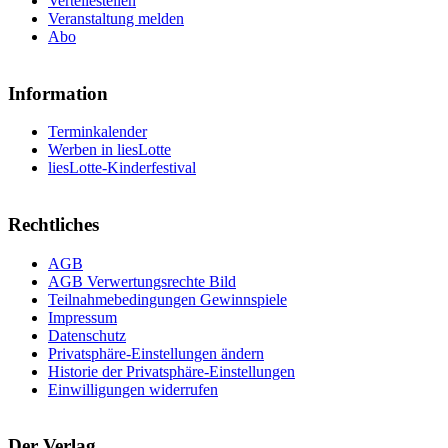
Verteilestellen
Veranstaltung melden
Abo
Information
Terminkalender
Werben in liesLotte
liesLotte-Kinderfestival
Rechtliches
AGB
AGB Verwertungsrechte Bild
Teilnahmebedingungen Gewinnspiele
Impressum
Datenschutz
Privatsphäre-Einstellungen ändern
Historie der Privatsphäre-Einstellungen
Einwilligungen widerrufen
Der Verlag