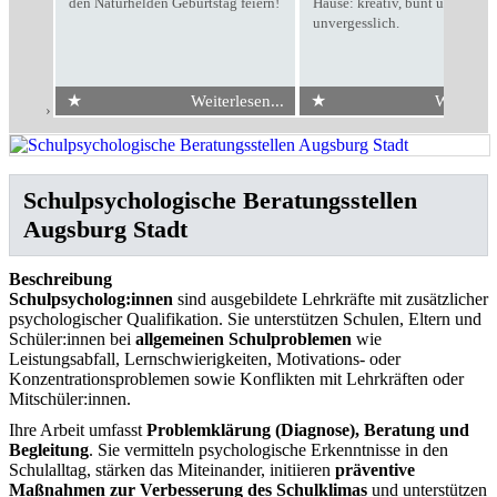
den Naturhelden Geburtstag feiern!
Hause: kreativ, bunt und
unvergesslich.
★
★
Weiterlesen...
Weiterles
Start
›
Schulpsychologische Beratungsstellen Augsburg Stadt
Schulpsychologische Beratungsstellen
Augsburg Stadt
Beschreibung
Schulpsycholog:innen
sind ausgebildete Lehrkräfte mit zusätzlicher
psychologischer Qualifikation. Sie unterstützen Schulen, Eltern und
Schüler:innen bei
allgemeinen Schulproblemen
wie
Leistungsabfall, Lernschwierigkeiten, Motivations- oder
Konzentrationsproblemen sowie Konflikten mit Lehrkräften oder
Mitschüler:innen.
Ihre Arbeit umfasst
Problemklärung (Diagnose), Beratung und
Begleitung
. Sie vermitteln psychologische Erkenntnisse in den
Schulalltag, stärken das Miteinander, initiieren
präventive
Maßnahmen zur Verbesserung des Schulklimas
und unterstützen