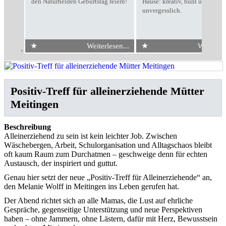
den Naturhelden Geburtstag feiern!
Hause: kreativ, bunt und
unvergesslich.
★
★
Weiterlesen...
Weiterles
Start
›
Positiv-Treff für alleinerziehende Mütter Meitingen
Positiv-Treff für alleinerziehende Mütter
Meitingen
Beschreibung
Alleinerziehend zu sein ist kein leichter Job. Zwischen
Wäschebergen, Arbeit, Schulorganisation und Alltagschaos bleibt
oft kaum Raum zum Durchatmen – geschweige denn für echten
Austausch, der inspiriert und guttut.
Genau hier setzt der neue „Positiv-Treff für Alleinerziehende“ an,
den Melanie Wolff in Meitingen ins Leben gerufen hat.
Der Abend richtet sich an alle Mamas, die Lust auf ehrliche
Gespräche, gegenseitige Unterstützung und neue Perspektiven
haben – ohne Jammern, ohne Lästern, dafür mit Herz, Bewusstsein