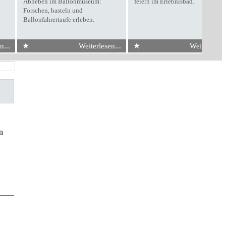
Abheben im Ballonmuseum:
feiern im Erlebnisbad.
Forschen, basteln und
Ballonfahrertaufe erleben.
★
★
n...
Weiterlesen...
Weiterlesen.
n