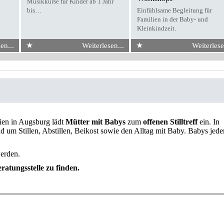
Musikkurse für Kinder ab 1 Jahr
bis…
Einfühlsame Begleitung für
Familien in der Baby- und
Kleinkindzeit.
★
★
en...
Weiterlesen...
Weiterlese
ien in Augsburg lädt
Mütter mit Babys
zum
offenen Stilltreff
ein. In
d um Stillen, Abstillen, Beikost sowie den Alltag mit Baby. Babys jede
erden.
ratungsstelle zu finden.