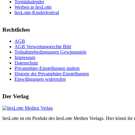
Terminkalender
Werben in liesLotte
liesLotte-Kinderfestival
Rechtliches
AGB
AGB Verwertungsrechte Bild
Teilnahmebedingungen Gewinnspiele
Impressum
Datenschutz
Privatsphäre-Einstellungen ändern
Historie der Privatsphäre-Einstellungen
Einwilligungen widerrufen
Der Verlag
liesLotte ist ein Produkt des liesLotte Medien Verlags. Hier könnt i