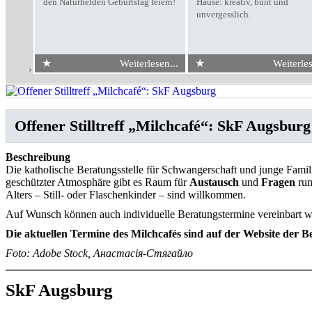
den Naturhelden Geburtstag feiern!
Hause: kreativ, bunt und
unvergesslich.
★
★
Weiterlesen...
Weiterles
Start
›
SkF Augsburg
Offener Stilltreff „Milchcafé“: SkF Augsburg
Beschreibung
Die katholische Beratungsstelle für Schwangerschaft und junge Famil
geschützter Atmosphäre gibt es Raum für
Austausch
und
Fragen
run
Alters – Still- oder Flaschenkinder – sind willkommen.
Auf Wunsch können auch individuelle Beratungstermine vereinbart w
Die aktuellen Termine des Milchcafés sind auf der Website der Be
Foto: Adobe Stock, Анастасія-Стягайло
SkF Augsburg