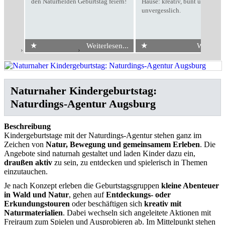
den Naturhelden Geburtstag feiern!
Hause: kreativ, bunt und
unvergesslich.
★
★
Weiterlesen...
Weiterles
Start
›
Kindergeburtstag
›
Naturdings-Agentur Augsburg
Naturnaher Kindergeburtstag:
Naturdings-Agentur Augsburg
Beschreibung
Kindergeburtstage mit der Naturdings-Agentur stehen ganz im
Zeichen von
Natur, Bewegung und gemeinsamem Erleben
. Die
Angebote sind naturnah gestaltet und laden Kinder dazu ein,
draußen aktiv
zu sein, zu entdecken und spielerisch in Themen
einzutauchen.
Je nach Konzept erleben die Geburtstagsgruppen
kleine Abenteuer
in Wald und Natur
, gehen auf
Entdeckungs- oder
Erkundungstouren
oder beschäftigen sich
kreativ mit
Naturmaterialien
. Dabei wechseln sich angeleitete Aktionen mit
Freiraum zum Spielen und Ausprobieren ab. Im Mittelpunkt stehen