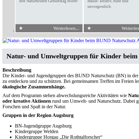
den Naturhelden Geburtstag feiern!
Hause: kreativ, bunt und
unvergesslich.
★
★
Weiterlesen...
Weiterles
Start
›
Natur- und Umweltgruppen für Kinder beim BUND Naturschutz Aug
Natur- und Umweltgruppen für Kinder bei
Beschreibung
Die Kinder- und Jugendgruppen des BUND Naturschutz (BN) in der R
zu entdecken und zu schützen. Bei gemeinsamen Treffen im Freien le
ökologische Zusammenhänge.
Auf dem Programm stehen abwechslungsreiche Aktivitäten wie
Natu
oder kreative Aktionen
rund um Umwelt- und Naturschutz. Dabei ge
Forschen und Spaß in der Natur.
Gruppen in der Region Augsburg
BN-Jugendgruppe Augsburg
Kindergruppe Welden
Kindergruppe Horgau „Die Rothtalforscher“