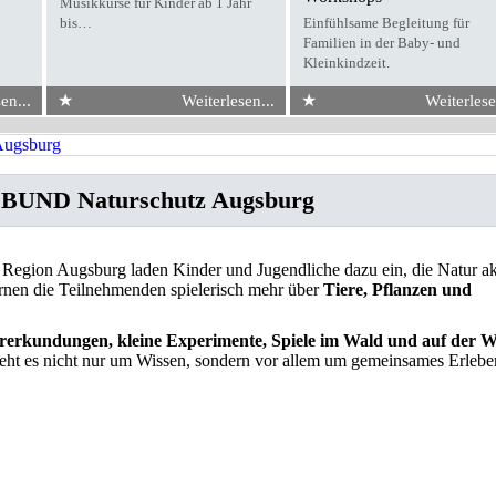
Musikkurse für Kinder ab 1 Jahr
bis…
Einfühlsame Begleitung für
Familien in der Baby- und
Kleinkindzeit.
★
★
en...
Weiterlesen...
Weiterlese
sburg
m BUND Naturschutz Augsburg
egion Augsburg laden Kinder und Jugendliche dazu ein, die Natur ak
rnen die Teilnehmenden spielerisch mehr über
Tiere, Pflanzen und
rerkundungen, kleine Experimente, Spiele im Wald und auf der W
ht es nicht nur um Wissen, sondern vor allem um gemeinsames Erlebe