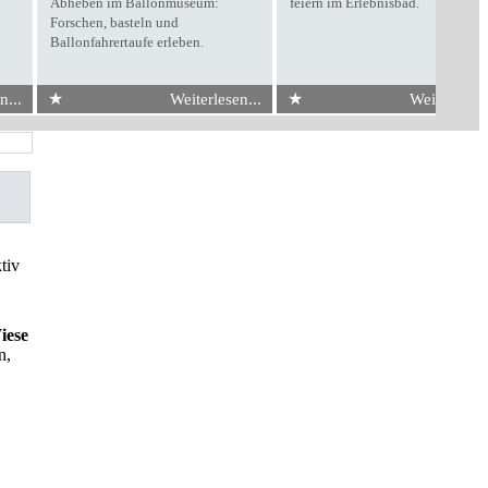
Abheben im Ballonmuseum:
feiern im Erlebnisbad.
Forschen, basteln und
Ballonfahrertaufe erleben.
★
★
n...
Weiterlesen...
Weiterlesen.
tiv
iese
n,