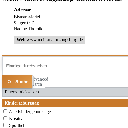
Adresse
Bismarkviertel
Singerstr. 7
Nadine Thomik
Web
www.mein-malort-augsburg.de
Advanced
Liste
Karte
Search
Filter zurücksetzen
Kindergeburtstag
Alle Kindergeburtstage
Kreativ
Sportlich