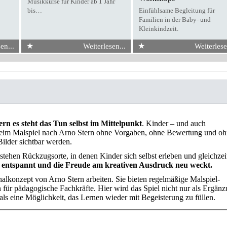
Musikkurse für Kinder ab 1 Jahr
bis…
Einfühlsame Begleitung für
Familien in der Baby- und
Kleinkindzeit.
★
★
en...
Weiterlesen...
Weiterlese
rn es steht das Tun selbst im Mittelpunkt
. Kinder – und auch
 Beim Malspiel nach Arno Stern ohne Vorgaben, ohne Bewertung und o
ilder sichtbar werden.
tstehen Rückzugsorte, in denen Kinder sich selbst erleben und gleichzei
t, entspannt und die Freude am kreativen Ausdruck neu weckt.
alkonzept von Arno Stern arbeiten. Sie bieten regelmäßige Malspiel-
für pädagogische Fachkräfte. Hier wird das Spiel nicht nur als Ergän
als eine Möglichkeit, das Lernen wieder mit Begeisterung zu füllen.