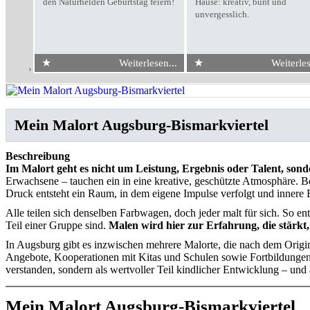
den Naturhelden Geburtstag feiern!
Hause: kreativ, bunt und
unvergesslich.
★
★
Weiterlesen...
Weiterles
Start
›
Mein Malort Augsburg-Bismarkviertel
Mein Malort Augsburg-Bismarkviertel
Beschreibung
Im Malort geht es nicht um Leistung, Ergebnis oder Talent, sonde
Erwachsene – tauchen ein in eine kreative, geschützte Atmosphäre.
Druck entsteht ein Raum, in dem eigene Impulse verfolgt und innere B
Alle teilen sich denselben Farbwagen, doch jeder malt für sich. So en
Teil einer Gruppe sind.
Malen wird hier zur Erfahrung, die stärk
In Augsburg gibt es inzwischen mehrere Malorte, die nach dem Origin
Angebote, Kooperationen mit Kitas und Schulen sowie Fortbildungen 
verstanden, sondern als wertvoller Teil kindlicher Entwicklung – und 
Mein Malort Augsburg-Bismarkviertel