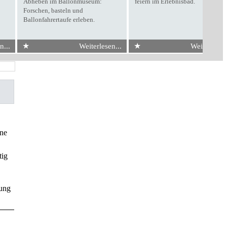
Abheben im Ballonmuseum:
feiern im Erlebnisbad.
Forschen, basteln und
Ballonfahrertaufe erleben.
★
★
n...
Weiterlesen...
Weiterlesen.
hne
tig
zung