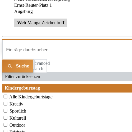
Ernst-Reuter-Platz 1
Augsburg
Web
Manga Zeichentreff
Advanced
Liste
Karte
Search
Filter zurücksetzen
Kindergeburtstag
Alle Kindergeburtstage
Kreativ
Sportlich
Kulturell
Outdoor