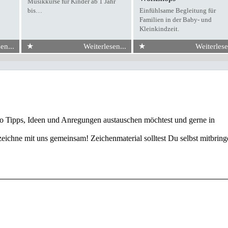
Musikkurse für Kinder ab 1 Jahr
bis…
Einfühlsame Begleitung für
Familien in der Baby- und
Kleinkindzeit.
★
★
en...
Weiterlesen...
Weiterlese
so Tipps, Ideen und Anregungen austauschen möchtest und gerne in
ichne mit uns gemeinsam! Zeichenmaterial solltest Du selbst mitbring