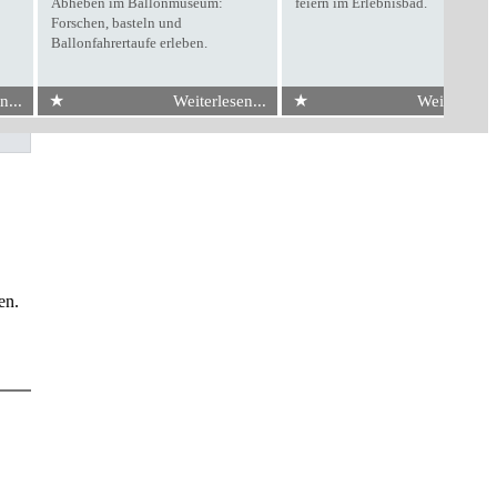
Abheben im Ballonmuseum:
feiern im Erlebnisbad.
Forschen, basteln und
Ballonfahrertaufe erleben.
★
★
n...
Weiterlesen...
Weiterlesen.
en.