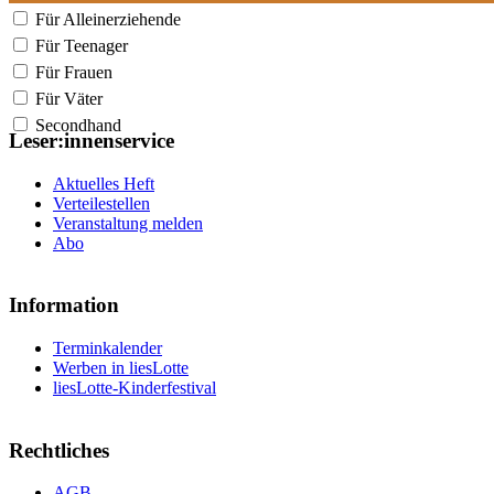
Für Alleinerziehende
Für Teenager
Für Frauen
Für Väter
Secondhand
Leser:innenservice
Aktuelles Heft
Verteilestellen
Veranstaltung melden
Abo
Information
Terminkalender
Werben in liesLotte
liesLotte-Kinderfestival
Rechtliches
AGB