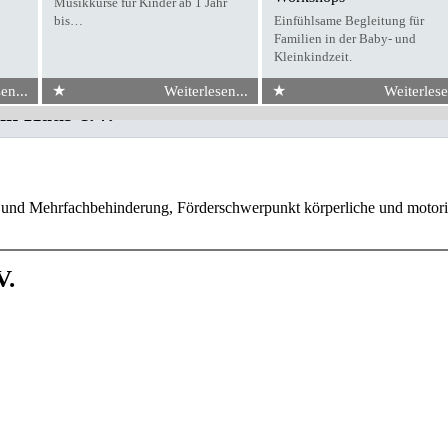
Musikkurse für Kinder ab 1 Jahr
bis…
Einfühlsame Begleitung für
Familien in der Baby- und
Kleinkindzeit.
★
★
en...
Weiterlesen...
Weiterlese
in Haus e.V.
r- und Mehrfachbehinderung, Förderschwerpunkt körperliche und motor
V.