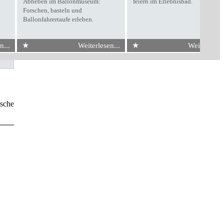
Abheben im Ballonmuseum:
feiern im Erlebnisbad.
Forschen, basteln und
Ballonfahrertaufe erleben.
★
★
n...
Weiterlesen...
Weiterlesen.
ische