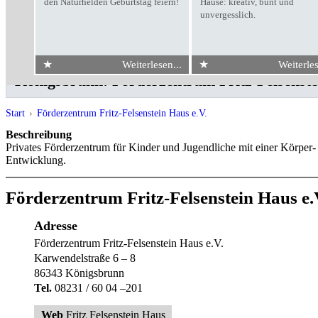
den Naturhelden Geburtstag feiern!
Hause: kreativ, bunt und
unvergesslich.
★
★
Weiterlesen...
Weiterles
Königsbrunn: Förderzentrum Fritz-Felsenste
Start
›
Förderzentrum Fritz-Felsenstein Haus e.V.
Beschreibung
Privates Förderzentrum für Kinder und Jugendliche mit einer Körpe
Entwicklung.
Förderzentrum Fritz-Felsenstein Haus e.
Adresse
Förderzentrum Fritz-Felsenstein Haus e.V.
Karwendelstraße 6 – 8
86343 Königsbrunn
Tel.
08231 / 60 04 –201
Web
Fritz Felsenstein Haus