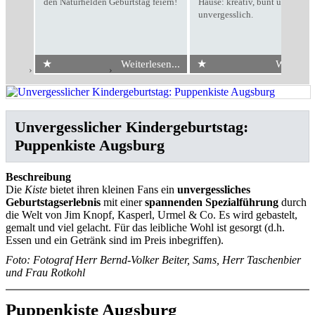
den Naturhelden Geburtstag feiern!
Hause: kreativ, bunt und
unvergesslich.
★
★
Weiterlesen...
Weiterles
Start
›
Kindergeburtstag
›
Puppenkiste Augsburg
Unvergesslicher Kindergeburtstag:
Puppenkiste Augsburg
Beschreibung
Die
Kiste
bietet ihren kleinen Fans ein
unvergessliches
Geburtstagserlebnis
mit einer
spannenden Spezialführung
durch
die Welt von Jim Knopf, Kasperl, Urmel & Co. Es wird gebastelt,
gemalt und viel gelacht. Für das leibliche Wohl ist gesorgt (d.h.
Essen und ein Getränk sind im Preis inbegriffen).
Foto: Fotograf Herr Bernd-Volker Beiter, Sams, Herr Taschenbier
und Frau Rotkohl
Puppenkiste Augsburg