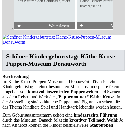
den Naturhelden Geburtstag feiern!
Hause: kreativ, bunt und
unvergesslich.
★
★
Weiterlesen...
Weiterles
Start
›
Kindergeburtstag
›
Käthe-Kruse-Puppen-Museum Donauwörth
Schöner Kindergeburtstag: Käthe-Kruse-
Puppen-Museum Donauwörth
Beschreibung
Im Käthe-Kruse-Puppen-Museum in Donauwörth lässt sich ein
Kindergeburtstag in einer besonderen Museumsatmosphäre feiern –
umgeben von
kunstvoll inszenierten Puppenwelten
und Szenen
aus dem Leben und Werk der
„Puppenmutter“ Käthe Kruse
. In
der Ausstellung sind zahlreiche Puppen und Figuren zu sehen, die
das Thema Kindheit, Spiel und Handwerk lebendig werden lassen.
Zum Geburtstagsprogramm gehört eine
kindgerechte Führung
durch das Museum. Danach folgt ein
kreativer Teil nach Wahl
: Je
nach Angebot können die Kinder beispielsweise
Stabpuppen