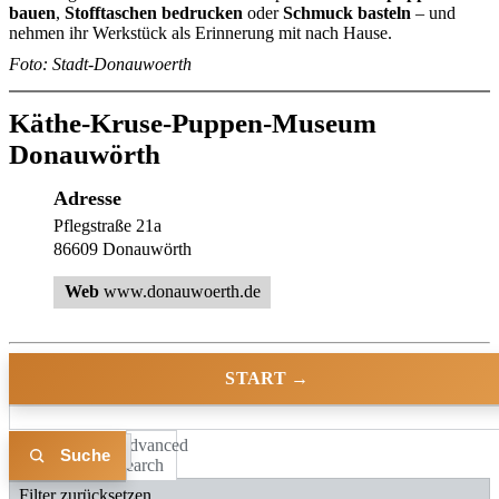
bauen
,
Stofftaschen bedrucken
oder
Schmuck basteln
– und
nehmen ihr Werkstück als Erinnerung mit nach Hause.
Foto: Stadt-Donauwoerth
Käthe-Kruse-Puppen-Museum
Donauwörth
Adresse
Pflegstraße 21a
86609 Donauwörth
Web
www.donauwoerth.de
START →
Advanced
Liste
Karte
Search
Filter zurücksetzen