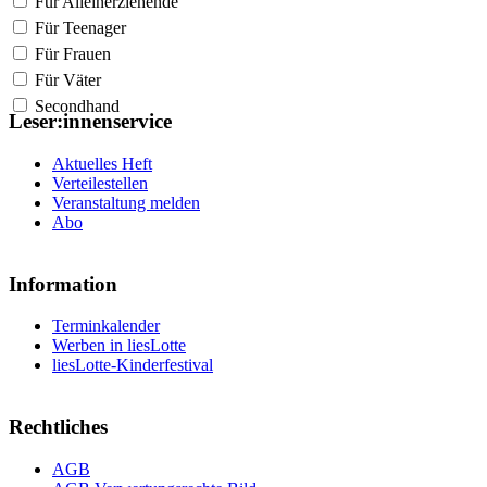
Für Alleinerziehende
Für Teenager
Für Frauen
Für Väter
Secondhand
Leser:innenservice
Aktuelles Heft
Verteilestellen
Veranstaltung melden
Abo
Information
Terminkalender
Werben in liesLotte
liesLotte-Kinderfestival
Rechtliches
AGB