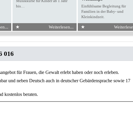
Musikkurse für Kinder ab 1 Jahr
bis…
Einfühlsame Begleitung für
Familien in der Baby- und
Kleinkindzeit.
★
★
en...
Weiterlesen...
Weiterlese
6 016
angebot für Frauen, die Gewalt erlebt haben oder noch erleben.
chbar und neben Deutsch auch in deutscher Gebärdensprache sowie 17
 kostenlos beraten.