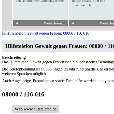
den Naturhelden Geburtstag feiern!
Hause: kreativ, bunt und
unvergesslich.
★
★
Weiterlesen...
Weiterles
Start
›
08000 / 116 016
Hilfetelefon Gewalt gegen Frauen: 08000 / 11
Beschreibung
Das Hilfetelefon Gewalt gegen Frauen ist ein bundesweites Beratungs
Die Telefonberatung ist an 365 Tagen im Jahr rund um die Uhr errei
weiteren Sprachen möglich.
Auch Angehörige, Freund:innen sowie Fachkräfte werden anonym und
08000 / 116 016
Web
www.hilfetelefon.de