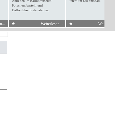
Abheben im Ballonmuseum:
feiern im Erlebnisbad.
Forschen, basteln und
Ballonfahrertaufe erleben.
★
★
n...
Weiterlesen...
Weiterlesen.