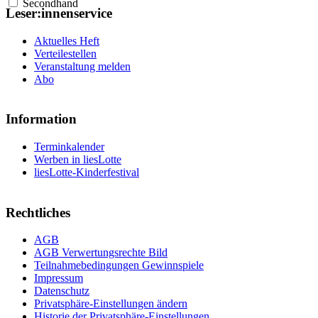
Secondhand
Leser:innenservice
Aktuelles Heft
Verteilestellen
Veranstaltung melden
Abo
Information
Terminkalender
Werben in liesLotte
liesLotte-Kinderfestival
Rechtliches
AGB
AGB Verwertungsrechte Bild
Teilnahmebedingungen Gewinnspiele
Impressum
Datenschutz
Privatsphäre-Einstellungen ändern
Historie der Privatsphäre-Einstellungen