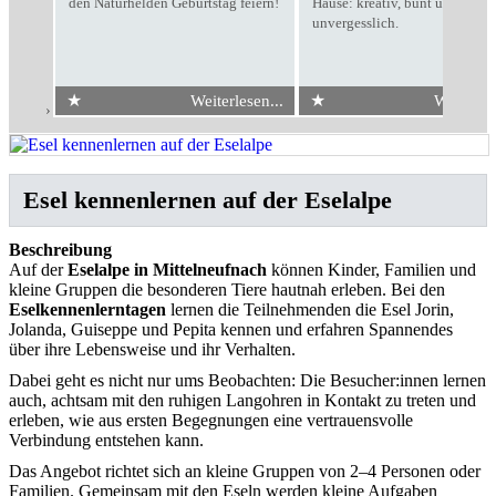
den Naturhelden Geburtstag feiern!
Hause: kreativ, bunt und
unvergesslich.
★
★
Weiterlesen...
Weiterles
Start
›
Esel kennenlernen auf der Eselalpe
Esel kennenlernen auf der Eselalpe
Beschreibung
Auf der
Eselalpe in Mittelneufnach
können Kinder, Familien und
kleine Gruppen die besonderen Tiere hautnah erleben. Bei den
Eselkennenlerntagen
lernen die Teilnehmenden die Esel Jorin,
Jolanda, Guiseppe und Pepita kennen und erfahren Spannendes
über ihre Lebensweise und ihr Verhalten.
Dabei geht es nicht nur ums Beobachten: Die Besucher:innen lernen
auch, achtsam mit den ruhigen Langohren in Kontakt zu treten und
erleben, wie aus ersten Begegnungen eine vertrauensvolle
Verbindung entstehen kann.
Das Angebot richtet sich an kleine Gruppen von 2–4 Personen oder
Familien. Gemeinsam mit den Eseln werden kleine Aufgaben