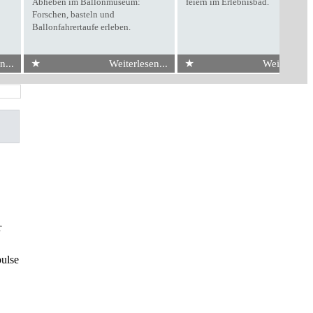
Abheben im Ballonmuseum:
feiern im Erlebnisbad.
Forschen, basteln und
Ballonfahrertaufe erleben.
★
★
n...
Weiterlesen...
Weiterlesen.
r
pulse