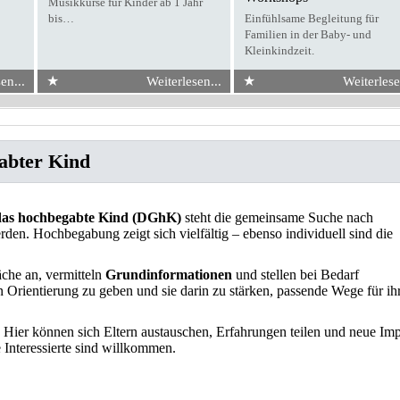
Musikkurse für Kinder ab 1 Jahr
bis…
Einfühlsame Begleitung für
Familien in der Baby- und
Kleinkindzeit.
★
★
en...
Weiterlesen...
Weiterlese
gabter Kind
 das hochbegabte Kind (DGhK)
steht die gemeinsame Suche nach
en. Hochbegabung zeigt sich vielfältig – ebenso individuell sind die
che an, vermitteln
Grundinformationen
und stellen bei Bedarf
rn Orientierung zu geben und sie darin zu stärken, passende Wege für ih
. Hier können sich Eltern austauschen, Erfahrungen teilen und neue Im
Interessierte sind willkommen.