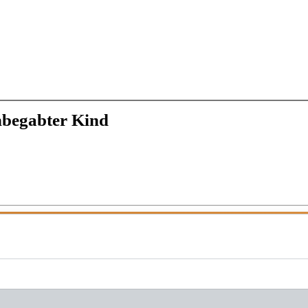
­be­gabter Kind
START →