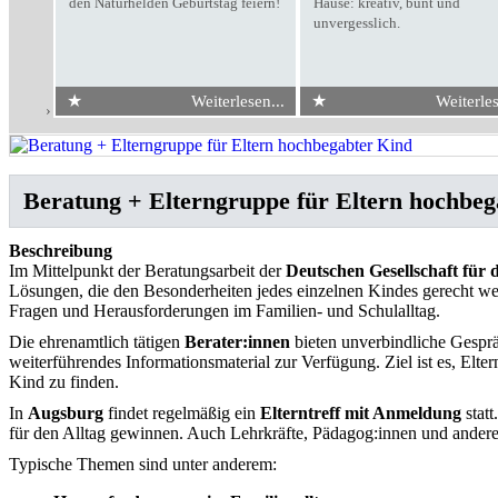
den Naturhelden Geburtstag feiern!
Hause: kreativ, bunt und
unvergesslich.
★
★
Weiterlesen...
Weiterles
Start
›
Beratung + Eltern­gruppe für Eltern hoch­be­gabter Kind
Beratung + Eltern­gruppe für Eltern hoch­be­
Beschreibung
Im Mittelpunkt der Beratungsarbeit der
Deutschen Gesellschaft für
Lösungen, die den Besonderheiten jedes einzelnen Kindes gerecht werd
Fragen und Herausforderungen im Familien- und Schulalltag.
Die ehrenamtlich tätigen
Berater:innen
bieten unverbindliche Gesprä
weiterführendes Informationsmaterial zur Verfügung. Ziel ist es, Elte
Kind zu finden.
In
Augsburg
findet regelmäßig ein
Elterntreff mit Anmeldung
statt
für den Alltag gewinnen. Auch Lehrkräfte, Pädagog:innen und andere 
Typische Themen sind unter anderem: