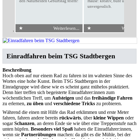
den Naturhelden Geburtstag feiern!
Hause: kreativ, bunt und
unvergesslich.
★
★
Weiterlesen...
Weiterles
Start
›
Einradfahren beim TSG Stadtbergen
Einradfahren beim TSG Stadtbergen
Beschreibung
Hoch oben auf nur einem Rad zu fahren ist im wahrsten Sinne des
Wortes eine hohe Kunst. Beim TSG Stadtbergen in der
Einradgruppe wird diese wie es scheint ganz mühelos praktiziert.
Denn hier treffen sich begeisterte Einradfahrer:innen zum
wöchentlichen Treff, um
Aufsteigen
und das
freihändige Fahren
zu erlernen,
zu üben
und
verschiedene Tricks
zu probieren.
Während die einen mit Hilfe das Rad erklimmen und erste Meter
fahren, fahren andere bereits
rückwärts
, über
kleine Wippen
oder
sogar
Schanzen
, an deren Ende sie wie über eine Treppenstufe nach
unten hüpfen.
Besonders viel Spaß
haben die Einradfahrer:innen,
wenn sie
Partnerübungen
machen: da gibt es die Mühle, bei der