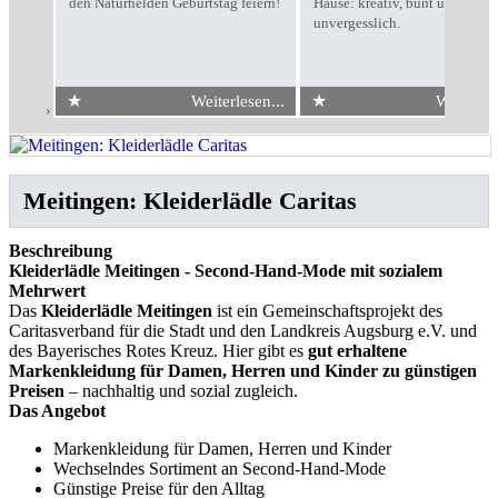
den Naturhelden Geburtstag feiern!
Hause: kreativ, bunt und
unvergesslich.
★
★
Weiterlesen...
Weiterles
Start
›
Kleiderlädle Caritas
Meitingen: Kleiderlädle Caritas
Beschreibung
Kleiderlädle Meitingen - Second-Hand-Mode mit sozialem
Mehrwert
Das
Kleiderlädle Meitingen
ist ein Gemeinschaftsprojekt des
Caritasverband für die Stadt und den Landkreis Augsburg e.V. und
des Bayerisches Rotes Kreuz. Hier gibt es
gut erhaltene
Markenkleidung für Damen, Herren und Kinder zu günstigen
Preisen
– nachhaltig und sozial zugleich.
Das Angebot
Markenkleidung für Damen, Herren und Kinder
Wechselndes Sortiment an Second-Hand-Mode
Günstige Preise für den Alltag