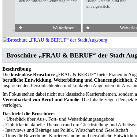
den Naturhelden Geburtstag feiern!
Hause: kreativ, bunt und
unvergesslich.
★
★
Weiterlesen...
Weiterles
Start
›
Broschüre „FRAU & BERUF“ der Stadt Augsburg
Broschüre „FRAU & BERUF“ der Stadt Au
Beschreibung
Die
kostenlose Broschüre
„FRAU & BERUF“ bietet Frauen in Augsb
berufliche Entwicklung, Weiterbildung und Chancengleichheit
. 
inspirierenden Persönlichkeiten und konkreten Angeboten für Aus- un
Im Fokus stehen dabei nicht nur klassische Karrierethemen, sondern 
Vereinbarkeit von Beruf und Familie
. Die Inhalte zeigen Perspekti
verfolgen.
Das bietet die Broschüre:
- Überblick über Aus-, Fort- und Weiterbildungsangebote
- Einblicke in aktuelle Themen rund um Gleichstellung und Arbeitswe
- Interviews und Beiträge aus Politik, Wirtschaft und Gesellschaft
- Tipps für Bewerbung, Karriereplanung und persönliche Entwicklun