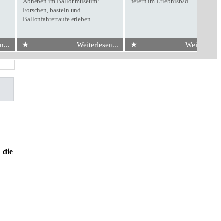
Abheben im Ballonmuseum:
feiern im Erlebnisbad.
Forschen, basteln und
Ballonfahrertaufe erleben.
★
★
n...
Weiterlesen...
Weiterlesen.
 die