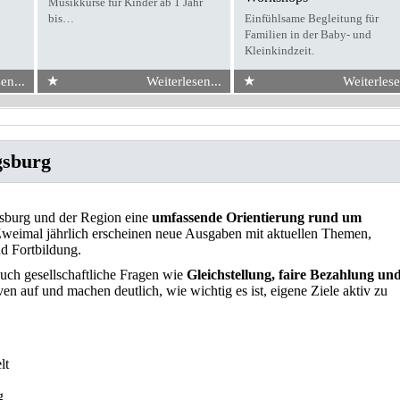
Musikkurse für Kinder ab 1 Jahr
bis…
Einfühlsame Begleitung für
Familien in der Baby- und
Kleinkindzeit.
★
★
en...
Weiterlesen...
Weiterlese
gsburg
urg und der Region eine
umfassende Orientierung rund um
Zweimal jährlich erscheinen neue Ausgaben mit aktuellen Themen,
d Fortbildung.
auch gesellschaftliche Fragen wie
Gleichstellung, faire Bezahlung und
ven auf und machen deutlich, wie wichtig es ist, eigene Ziele aktiv zu
lt
g