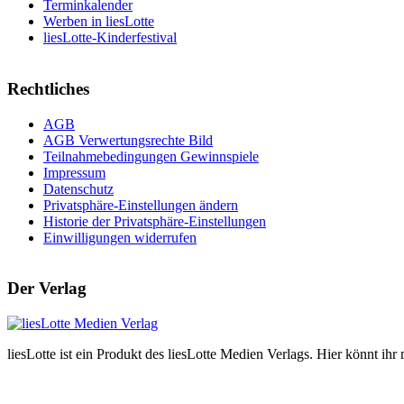
Terminkalender
Werben in liesLotte
liesLotte-Kinderfestival
Rechtliches
AGB
AGB Verwertungsrechte Bild
Teilnahmebedingungen Gewinnspiele
Impressum
Datenschutz
Privatsphäre-Einstellungen ändern
Historie der Privatsphäre-Einstellungen
Einwilligungen widerrufen
Der Verlag
liesLotte ist ein Produkt des liesLotte Medien Verlags. Hier könnt i