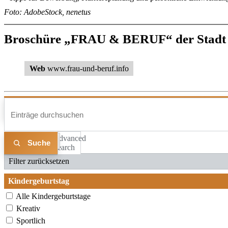
Foto: AdobeStock, nenetus
Broschüre „FRAU & BERUF“ der Stadt
Web
www.frau-und-beruf.info
Advanced
Liste
Karte
Search
Filter zurücksetzen
Kindergeburtstag
Alle Kindergeburtstage
Kreativ
Sportlich