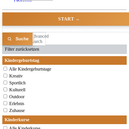
START →
Advanced
Liste
Karte
Search
Filter zurücksetzen
Kindergeburtstag
Alle Kindergeburtstage
Kreativ
Sportlich
Kulturell
Outdoor
Erlebnis
Zuhause
Kinderkurse
Alle Kinderkurse