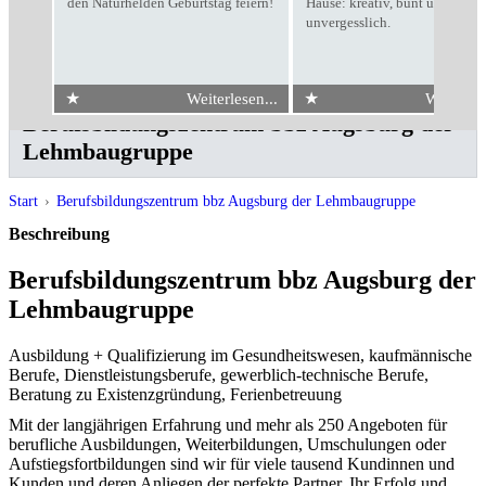
den Naturhelden Geburtstag feiern!
Hause: kreativ, bunt und
unvergesslich.
★
★
Weiterlesen...
Weiterles
Berufsbildungszentrum bbz Augsburg der
Lehmbaugruppe
Start
›
Berufsbildungszentrum bbz Augsburg der Lehmbaugruppe
Beschreibung
Berufsbildungszentrum bbz Augsburg der
Lehmbaugruppe
Ausbildung + Qualifizierung im Gesundheitswesen, kaufmännische
Berufe, Dienstleistungsberufe, gewerblich-technische Berufe,
Beratung zu Existenzgründung, Ferienbetreuung
Mit der langjährigen Erfahrung und mehr als 250 Angeboten für
berufliche Ausbildungen, Weiterbildungen, Umschulungen oder
Aufstiegsfortbildungen sind wir für viele tausend Kundinnen und
Kunden und deren Anliegen der perfekte Partner. Ihr Erfolg und